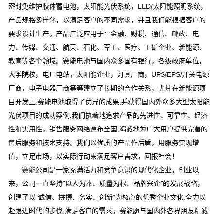
密封免维护胶体蓄电池，太阳能光伏系统，LED/太阳能照明系统，
产品规格多样化，以满足客户的不同需求，并且我们能根据客户的
要求设计生产。产品广泛应用于：金融、财税、通信、邮政、电
力、传媒、交通、航天、石化、军工、医疗、工矿企业、新能源、
教育等各个领域。赛能电池与国内众多国有银行，各级政府单位，
大学院校，电厂电站，太阳能企业，灯具厂商，UPS/EPS/开关电源
厂商，电子电器厂商等等建立了长期的合作关系，尤其在新能源项
目开发上,赛能电池取得了优异的成果,并获得国内外众多大型太阳能
光伏项目的成功案例.我们执着地追求产品的先进性、可靠性、经济
性和实用性，销售服务网络遍布全国,竭诚地为广大用户提供完善的
售后服务和技术支持。我们以优质的产品作后盾，用服务实现增
值，立足市场，以实际行动来满足客户需求，回报社会！
赛能
公司是一家充满活力和竞争意识的现代化企业，创业以
来，公司一直坚持“以人为本、质量为根、品牌兴企”的发展战略，
创建了以“诚信、拼搏、务实、创新”为核心的优秀企业文化,全力以
赴跟进时代的步伐,满足客户的需求。赛能愿与国内外各界朋友精诚