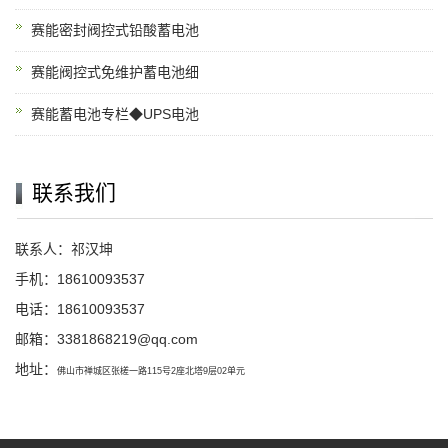
赛能密封阀控式铅酸蓄电池
赛能阀控式免维护蓄电池细
赛能蓄电池专栏◆UPS电池
联系我们
联系人：祁汉坤
手机：18610093537
电话：18610093537
邮箱：
3381868219@qq.com
地址：
佛山市禅城区张槎一路115号2座北塔9层02单元