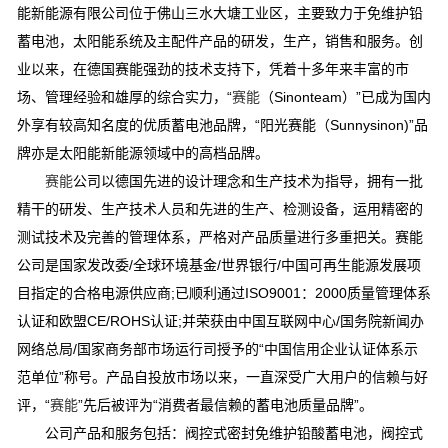
能新能源有限公司位于佛山三水大塘工业区，主要致力于免维护铅
蓄电池，太阳能系统及主配件产品的研发，生产，销售和服务。创
业以来，在德国赛能强劲的技术支持下，凭着十多年来丰富的市
场、管理经验和雄厚的综合实力，“
赛能
（Sinonteam）”已成为国内
外享有较高知名度的优质蓄电池品牌，“阳光赛能（Sunnysinon)”品
牌亦是太阳能新能源领域中的高档品牌。
赛能
公司以德国先进的设计理念和生产技术为指导，拥有一批
精干的研发、生产技术人员和先进的生产、检测设备，运用精密的
测试技术及完善的管理体系，严格对产品质量进行多重把关。赛能
公司是国家发改委/全球环境基金/世界银行/中国可再生能源发展项
目指定的合格电源供应商;已顺利通过ISO9001：2000质量管理体系
认证和欧盟CE/ROHS认证;并荣获由中国互联网中心/国务院新闻办
网络总局/国家商务部市场运行司授予的“中国信用企业认证体系示
范单位”称号。产品自投放市场以来，一直深受广大用户的信赖与好
评，“
赛能
”先后被评为“消费者最信赖的蓄电池质量品牌”。
公司产品和服务包括：阀控式密封免维护铅酸蓄电池，阀控式