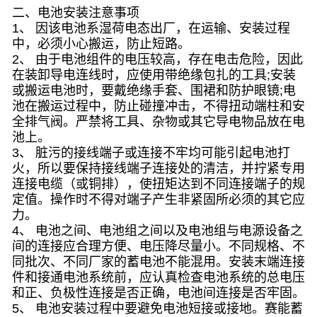
二、电池安装注意事项
1、 因该电池系湿荷电态出厂，在运输、安装过程
中，必须小心搬运，防止短路。
2、 由于电池组件的电压较高，存在电击危险，因此
在装卸导电连线时，应使用带绝缘包扎的工具;安装
或搬运电池时，要戴绝缘手套、围裙和防护眼镜;电
池在搬运过程中，防止碰撞冲击，不得扭动端柱和安
全排气阀。严禁将工具、杂物或其它导电物品放在电
池上。
3、 脏污的接线端子或连接不牢均可能引起电池打
火，所以要保持接线端子连接处的清洁，并拧紧专用
连接电缆（或铜排），使扭矩达到不同连接端子的规
定值。操作时不得对端子产生非紧固所必须的其它应
力。
4、 电池之间、电池组之间以及电池组与电源设备之
间的连接应合理方便、电压降尽量小。不同规格、不
同批次、不同厂家的蓄电池不能混用。安装末端连接
件和接通电池系统前，应认真检查电池系统的总电压
和正、负极性连接是否正确，电池间连接是否牢固。
5、 电池安装过程中要避免电池短接或接地。
赛能蓄