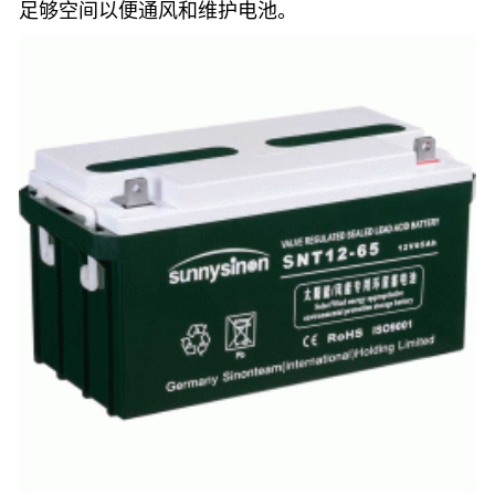
足够空间以便通风和维护电池。