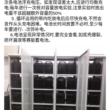
次各电池浮充电压。如发现误差太大,应进行均衡充
电;每年进行一次核对容量放电实验,注意实验时放出
电量不该超越额外容量的50%
5 ,循环运用的带内吃放电后应尽快充电,不然会
发作从头充电困难。电池长时间放置不必时,至少每
年要进行- -次弥补电。
6,电池呈现异常情况时,要完全查看,如底壳爆裂、
损坏漏液等
赛能蓄电池
。