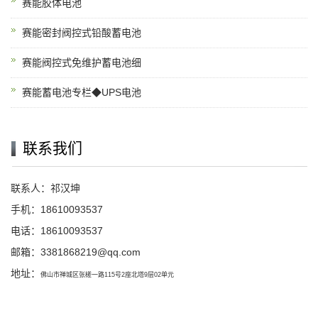
赛能胶体电池
赛能密封阀控式铅酸蓄电池
赛能阀控式免维护蓄电池细
赛能蓄电池专栏◆UPS电池
联系我们
联系人：祁汉坤
手机：18610093537
电话：18610093537
邮箱：
3381868219@qq.com
地址：
佛山市禅城区张槎一路115号2座北塔9层02单元