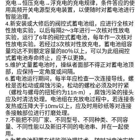
充电→恒压充电→浮充电的充电规律，条件答应的使
用高频开关电源型充电装置，以便随时对蓄电池进行
智能治理。
4.新安装或大修后的阀控式蓄电池组，应进行全核对
性放电实验，以后每隔2～3年进行一次核对性放电
实验，运行了6年的阀控式蓄电池，每年作一次核对
性放电实验。若经过3次核对性放充电，蓄电池组容
量均达不到额定容量的80％以上，可以为此组阀控
式蓄电池寿命终止，应予以更换。
5.维护丈量蓄电池时，操纵者面部不得正对蓄电池顶
部，应保持一定角度或间隔。
6.蓄电池运行期间，每半年应检查一次连接导线，螺
栓是否松动或腐蚀污染，松动的螺栓必须及时拧紧
（螺栓与螺母的扭矩约为11n·m），腐蚀污染的接头
应及时清洁处理。电池组在充放电过程中，若连接条
发热或压降大于10mv以上，应及时用砂纸等对连接
条接触部位进行打磨处理。
7.不能把不同厂家、不同型号、不同种类、不同容
量、不同性能以及新旧不同的电池串、并在一起使
用。